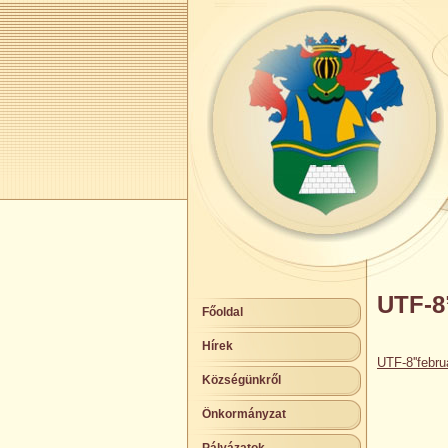
UTF-8
Főoldal
Hírek
UTF-8''febru
Községünkről
Önkormányzat