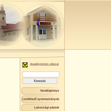
Akadálymentes változat
Keresés:
Vendégkönyv
Letölthető nyomtatványok
Lakossági adatok